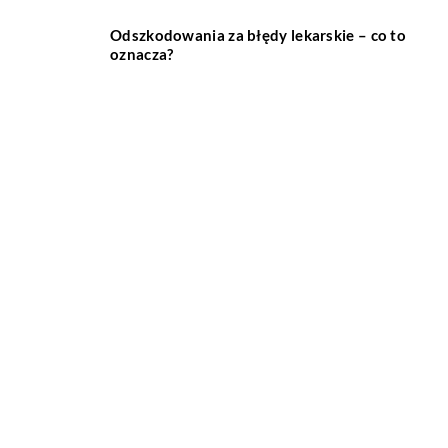
Odszkodowania za błędy lekarskie – co to
oznacza?
Czym różnią się współczesne bryczki
konne od swoich poprzedników?
Jakie są najważniejsze cechy
inteligentnego domu?
Jakie korzyści wynikają z posiadania
klimatyzacji?
Sprzęt jednorazowego użytku w szpitalu –
co wchodzi w jego skład?