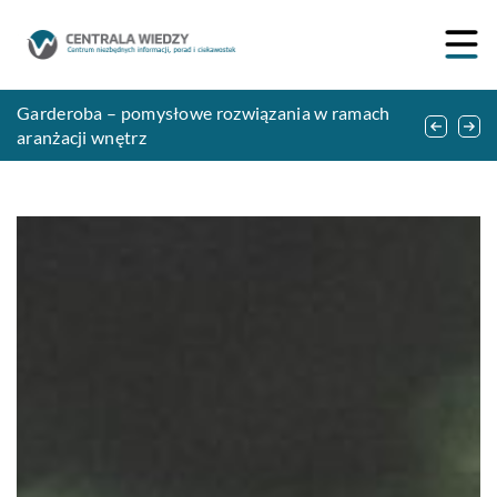
Jak działają syfony do skroplin?
Garderoba – pomysłowe rozwiązania w ramach
Kamienie ozdobne do ogrodu — na co należy
aranżacji wnętrz
zwrócić uwagę?