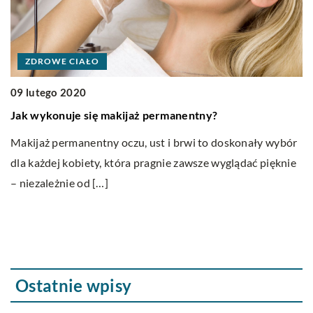
ZDROWE CIAŁO
09 lutego 2020
04
Jak wykonuje się makijaż permanentny?
L
Makijaż permanentny oczu, ust i brwi to doskonały wybór
M
dla każdej kobiety, która pragnie zawsze wyglądać pięknie
c
– niezależnie od […]
P
Ostatnie wpisy