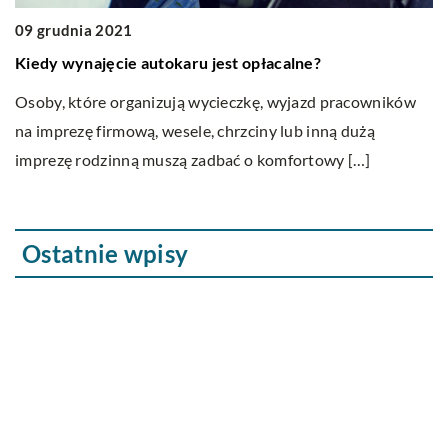
09 grudnia 2021
1
Kiedy wynajęcie autokaru jest opłacalne?
S
Osoby, które organizują wycieczkę, wyjazd pracowników
Cz
na imprezę firmową, wesele, chrzciny lub inną dużą
lu
imprezę rodzinną muszą zadbać o komfortowy […]
go
Ostatnie wpisy
Odszkodowania za błędy lekarskie – co to
oznacza?
Czym różnią się współczesne bryczki
konne od swoich poprzedników?